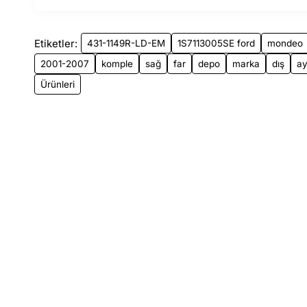
Etiketler:
431-1149R-LD-EM
1S7113005SE ford
mondeo
2001-2007
komple
sağ
far
depo
marka
dış
ay
Ürünleri