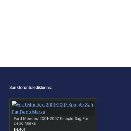
Son Görüntüledikleriniz
Ford Mondeo 2001-2007 Komple Sağ Far
Depo Marka
₺4.401