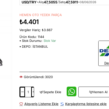
•
/
•
USD/TRY
47,5055
47,5911
Alış
Satış
08/06/2026
HEMEN OTO YEDEK PARÇA
₺4.401
Vergiler Hariç: ₺3.667
Ürün Kodu: 1144
Stok Durumu:
Stok Var
DEPO:
İSTANBUL
De
Görüntülendi:
3020
Sepete Ekle
Hemen Al
Alışveriş Listeme Ekle
Karşılaştırma listesine ekle