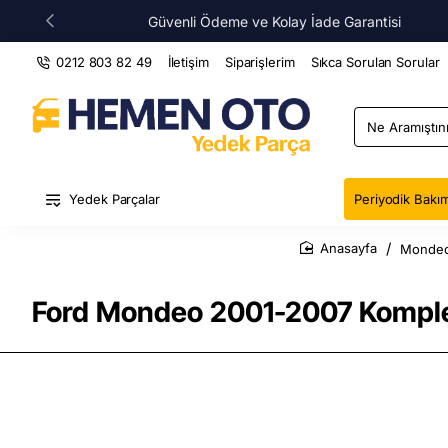
Güvenli Ödeme ve Kolay İade Garantisi
0212 803 82 49
İletişim
Siparişlerim
Sıkca Sorulan Sorular
Ne
Aramıştınız
?
Yedek Parçalar
Periyodik Bakım
Mondeo
home
Ford Mondeo 2001-2007 Komple