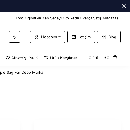
Ford Orjinal ve Yan Sanayi Oto Yedek Parça Satış Magazası
₺
Hesabım
İletişim
Blog
Alışveriş Listesi
Ürün Karşılaştır
0 ürün - ₺0
le Sağ Far Depo Marka