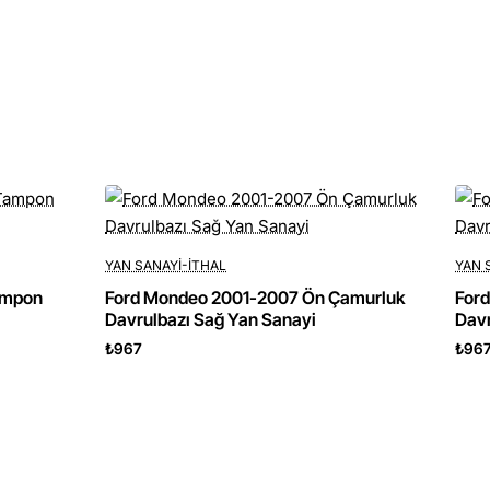
YAN SANAYI-ITHAL
YAN 
ampon
Ford Mondeo 2001-2007 Ön Çamurluk
For
Davrulbazı Sağ Yan Sanayi
Davr
₺967
₺96