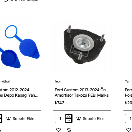
i-ithal
febi
Yan 
stom 2012-2024
Ford Custom 2013-2024 Ön
For
 Su Depo Kapağı Yan
Amortisör Takozu FEBI Marka
Pol
San
₺743
₺2
Sepete Ekle
Sepete Ekle
Ford
For
Custom
Cus
2013-
201