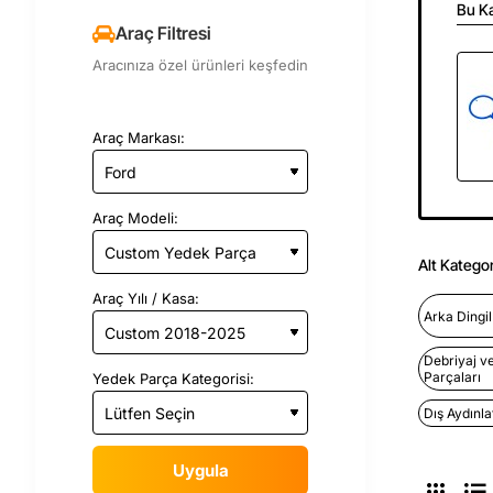
Bu Ka
Araç Filtresi
Aracınıza özel ürünleri keşfedin
Araç Markası:
Araç Modeli:
Alt Kategor
Araç Yılı / Kasa:
Arka Dingi
Debriyaj v
Parçaları
Yedek Parça Kategorisi:
Dış Aydınl
Uygula