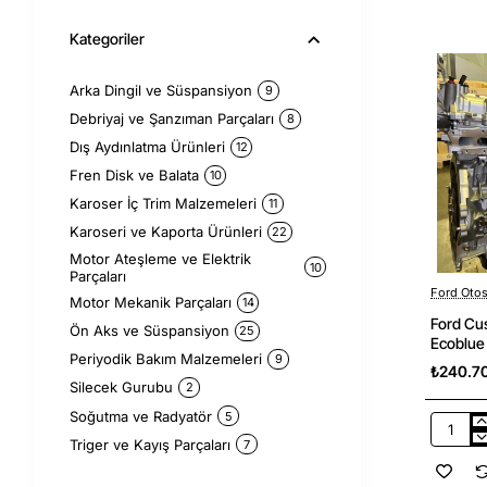
2024
Silecek
Kategoriler
Su
Depo
Kapağı
Arka Dingil ve Süspansiyon
9
Yan
Sanayi
Debriyaj ve Şanzıman Parçaları
8
Dış Aydınlatma Ürünleri
12
Fren Disk ve Balata
10
Karoser İç Trim Malzemeleri
11
Karoseri ve Kaporta Ürünleri
22
Motor Ateşleme ve Elektrik
10
Parçaları
Ford Oto
Motor Mekanik Parçaları
14
Ford Cu
Ön Aks ve Süspansiyon
25
Ecoblue
Periyodik Bakım Malzemeleri
9
Servis S
₺240.7
Orjinal 
Silecek Gurubu
2
Soğutma ve Radyatör
5
Ford
Triger ve Kayış Parçaları
7
Custom
2018-