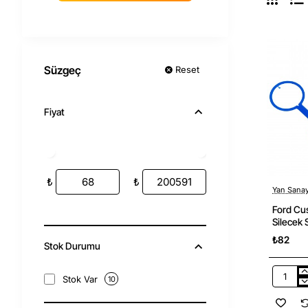
Süzgeç
Reset
Fiyat
₺
₺
Yan Sanay
Ford Cu
Silecek
Sanayi
₺82
Stok Durumu
Stok Var
10
Ford
Custom
2012-