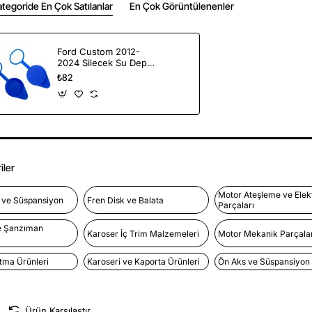
tegoride En Çok Satılanlar
En Çok Görüntülenenler
Ford Custom 2012-
2024 Silecek Su Depo
Kapağı Yan Sanayi
₺82
iler
Motor Ateşleme ve Elek
l ve Süspansiyon
Fren Disk ve Balata
Parçaları
e Şanzıman
Karoser İç Trim Malzemeleri
Motor Mekanik Parçalar
atma Ürünleri
Karoseri ve Kaporta Ürünleri
Ön Aks ve Süspansiyon
Ürün Karşılaştır