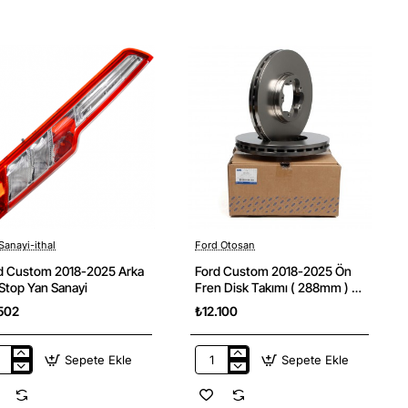
4
2025
en
2.0
resi
Ecoblue
bonlu
Motor
Yağ
ayi
Dolum
Kapağı
Ford
Orjinal
Sanayi-ithal
Ford Otosan
Yeni
d Custom 2018-2025 Arka
Ford Custom 2018-2025 Ön
 Stop Yan Sanayi
Fren Disk Takımı ( 288mm ) 2
Adet Ford Orjinal
502
₺12.100
Sepete Ekle
Sepete Ekle
d
Ford
tom
Custom
8-
2018-