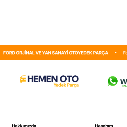
Arka
Fren
Balatası
Ford
Orjinal
L VE YAN SANAYI OTOYEDEK PARÇA
Ford Araçlaranız iç
Hakkımızda
Hesabım