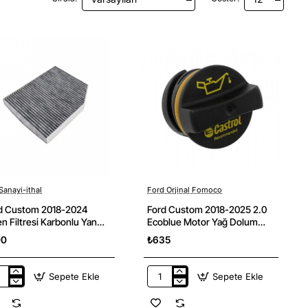
Sanayi-ithal
Ford Orjinal Fomoco
Yeni
d Custom 2018-2024
Ford Custom 2018-2025 2.0
en Filtresi Karbonlu Yan
Ecoblue Motor Yağ Dolum
ayi
Kapağı Ford Orjinal
00
₺635
Sepete Ekle
Sepete Ekle
d
Ford
tom
Custom
8-
2018-