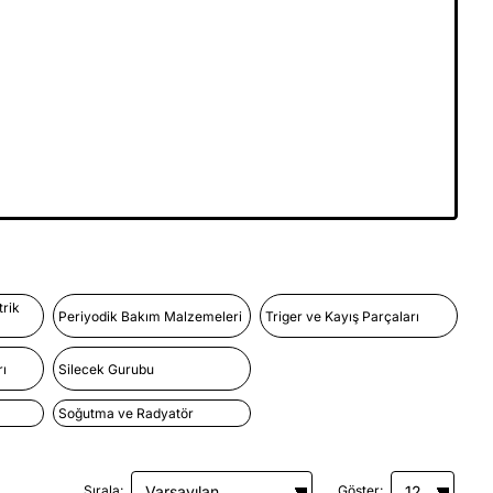
trik
Periyodik Bakım Malzemeleri
Triger ve Kayış Parçaları
ı
Silecek Gurubu
Soğutma ve Radyatör
Sırala:
Göster: