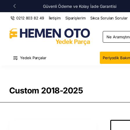
Güvenli Ödeme ve Kolay İade Garantisi
0212 803 82 49
İletişim
Siparişlerim
Sıkca Sorulan Sorular
Ne
Aramıştınız
?
Yedek Parçalar
Periyodik Bakım
Custom 2018-2025