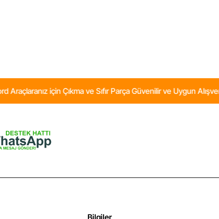
Ön
Fren
Balatası
Ford
Orjinal
in Çıkma ve Sıfır Parça Güvenilir ve Uygun Alışverişin Adresi
Bilgiler