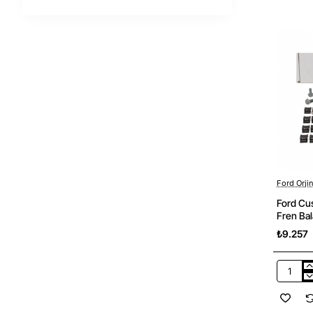
2025
2.0
Ecoblue
Parther
Komple
Servis
Sandık
Motor
Ford
Orjinal
Otosan
Ford Orji
Ford Cu
Fren Bal
₺9.257
Ford
Custom
2024-
2025