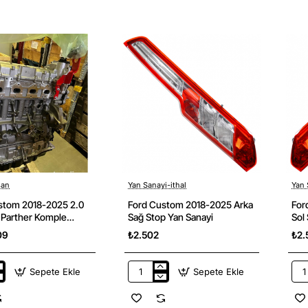
2024
202
Ön
Pol
Amortisör
Filt
Takozu
Kar
FEBI
Yan
Marka
San
san
Yan Sanayi-ithal
Yan 
stom 2018-2025 2.0
Ford Custom 2018-2025 Arka
For
 Parther Komple
Sağ Stop Yan Sanayi
Sol
andık Motor Ford
09
₺2.502
₺2.
Otosan
Sepete Ekle
Sepete Ekle
Ford
For
Custom
Cus
2018-
201