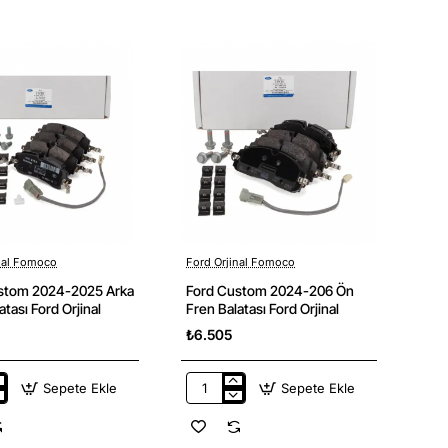
2025
202
Arka
Ark
Sağ
Sol
Stop
Sto
Yan
Yan
Sanayi
San
nal Fomoco
Ford Orjinal Fomoco
stom 2024-2025 Arka
Ford Custom 2024-206 Ön
atası Ford Orjinal
Fren Balatası Ford Orjinal
₺6.505
Sepete Ekle
Sepete Ekle
Ford
Custom
2024-
206