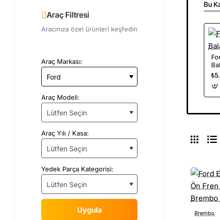
Bu Ka
Araç Filtresi
Aracınıza özel ürünleri keşfedin
Fo
Araç Markası:
Bal
₺5
Araç Modeli:
Araç Yılı / Kasa:
Yedek Parça Kategorisi:
Uygula
Brembo