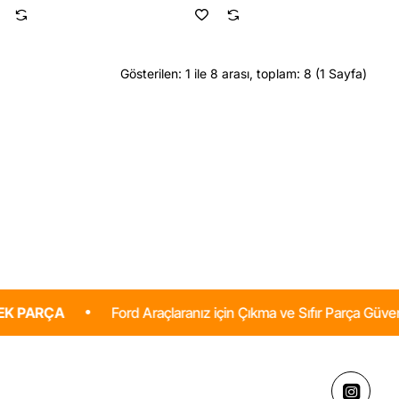
sport
Ecosport
8-
2018-
2
2022
Ön
n
Fren
k
Kaliper
Gösterilen: 1 ile 8 arası, toplam: 8 (1 Sayfa)
ımı
Yay
Takımı
t
(
2
ayi
Adet
)
Bosch
Marka
Orjinal
Ford Araçlaranız için Çıkma ve Sıfır Parça Güvenilir ve Uyg