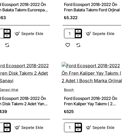
d Ecosport 2018-2022 Ön
Ford Ecosport 2018-2022 Ön
n Balata Takımı Eurorepar
Fren Balata Takımı Ford Orjinal
ka
863
₺5.322
Sepete Ekle
Sepete Ekle
d
Ford
sport
Ecosport
8-
2018-
2
2022
Ön
n
Fren
ata
Balata
ımı
Takımı
orepar
Ford
ka
Orjinal
Sanayi-ithal
Bosch
d Ecosport 2018-2022 Ön
Ford Ecosport 2018-2022 Ön
n Disk Takımı 2 Adet Yan
Fren Kaliper Yay Takımı ( 2
ayi
Adet ) Bosch Marka Orjinal
439
₺525
Sepete Ekle
Sepete Ekle
d
Ford