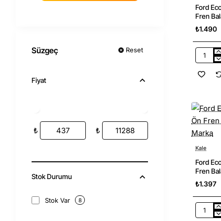
Ford Ec
Fren Ba
Marka
₺1.490
Süzgeç
Reset
Ford
Ecospor
2018
Fiyat
-2023
Ön
Fren
Balata
Takımı
Brembo
₺
₺
Marka
Kale
Ford Ec
Fren Bal
Stok Durumu
₺1.397
Stok Var
8
Ford