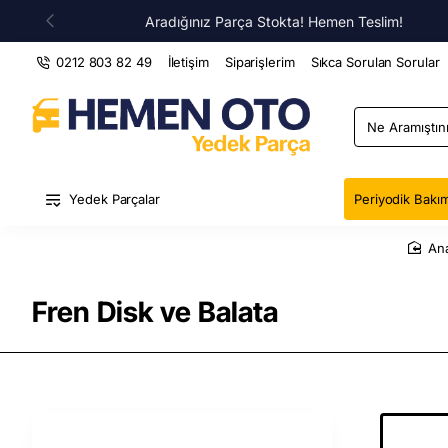
Aradığınız Parça Stokta! Hemen Teslim!
0212 803 82 49
İletişim
Siparişlerim
Sıkca Sorulan Sorular
Ne
Aramıştınız
?
Yedek Parçalar
Periyodik Bakım
Fren Disk ve Balata