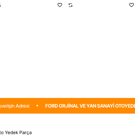
t
Ecosport
Eco
2018-
201
2022
202
Ön
Ön
Fren
Fre
Disk
Dis
Takımı
Tak
2
2
Adet
Ade
Ford
Yan
Orjinal
San
resi
FORD ORJINAL VE YAN SANAYI OTOYEDEK PARÇA