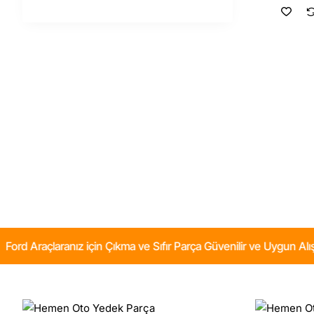
Ecospor
2018-
2022
Ön
Fren
Balata
Takımı
Kale
Marka
aranız için Çıkma ve Sıfır Parça Güvenilir ve Uygun Alışverişin Ad