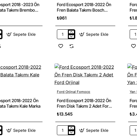
osport 2018 -2023 Ön
Ford Ecosport 2018-2022 Ön
For
lata Takımı Brembo
Fren Balata Takımı Bosch
Fre
Marka
Mar
₺961
₺1.
Sepete Ekle
Sepete Ekle
Ford
For
t
Ecosport
Eco
2018-
201
2022
202
Ön
Ön
Fren
Fre
Balata
Bal
Takımı
Tak
Bosch
Eur
Marka
Mar
Ford Orjinal Fomoco
Yan 
osport 2018-2022 Ön
Ford Ecosport 2018-2022 Ön
For
ata Takımı Kale Marka
Fren Disk Takımı 2 Adet Ford
Fre
Orjinal
San
₺13.545
₺3.
Sepete Ekle
Sepete Ekle
Ford
For