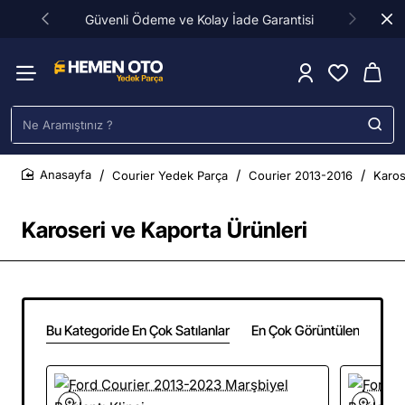
Güvenli Ödeme ve Kolay İade Garantisi
Ne
Aramıştınız
?
Courier Yedek Parça
Courier 2013-2016
Karos
home
Karoseri ve Kaporta Ürünleri
Bu Kategoride En Çok Satılanlar
En Çok Görüntülenenler