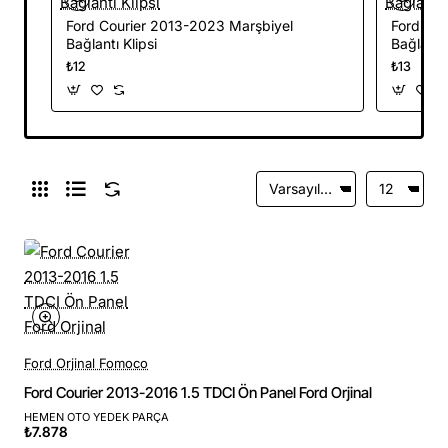
Ford Courier 2013-2023 Marşbiyel
Ford Cou
Bağlantı Klipsi
Bağlantı 
₺12
₺13
Ford Orjinal Fomoco
Ford Courier 2013-2016 1.5 TDCI Ön Panel Ford Orjinal
HEMEN OTO YEDEK PARÇA
₺7.878