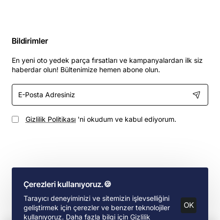
Bildirimler
En yeni oto yedek parça fırsatları ve kampanyalardan ilk siz
haberdar olun! Bültenimize hemen abone olun.
E-
Posta
Adresiniz
Gizlilik Politikası
'ni okudum ve kabul ediyorum.
Hemen Oto Yedek Parça © 2002, Ford Aracınız İçin Yedek Parça |
Designed By S.D
Çerezleri kullanıyoruz.🍪
Yedek Parça Süzgeçi
Tarayıcı deneyiminizi ve sitemizin işlevselliğini
OK
geliştirmek için çerezler ve benzer teknolojiler
kullanıyoruz. Daha fazla bilgi için
Gizlilik