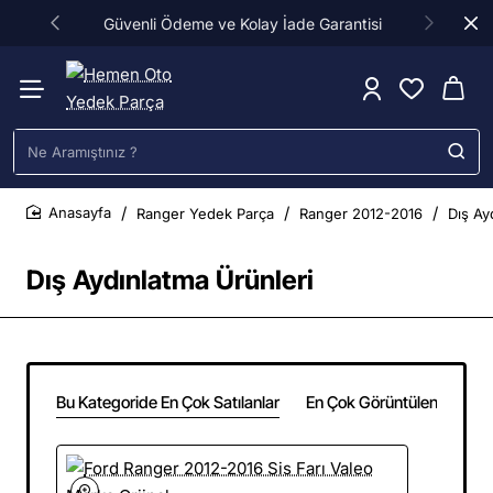
Güvenli Ödeme ve Kolay İade Garantisi
Ne
Aramıştınız
?
Ranger Yedek Parça
Ranger 2012-2016
Dış Ay
home
Dış Aydınlatma Ürünleri
Bu Kategoride En Çok Satılanlar
En Çok Görüntülenenler