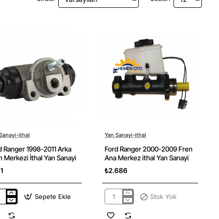
Sanayi-ithal
Yan Sanayi-ithal
Yeni
Stok Yok
d Ranger 1998-2011 Arka
Ford Ranger 2000-2009 Fren
n Merkezi İthal Yan Sanayi
Ana Merkez ithal Yan Sanayi
1
₺2.686
Sepete Ekle
Stok Yok
d
Ford
ger
Ranger
8-
2000-