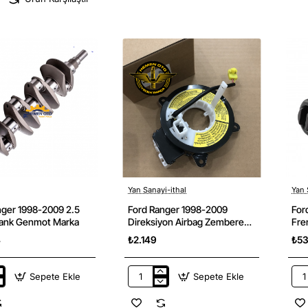
Yan Sanayi-ithal
Yan 
nger 1998-2009 2.5
Ford Ranger 1998-2009
For
ank Genmot Marka
Direksiyon Airbag Zembereği
Fre
Ithal Yan Sanayi
4
₺2.149
₺53
Sepete Ekle
Sepete Ekle
Ford
For
Ranger
Ran
1998-
199