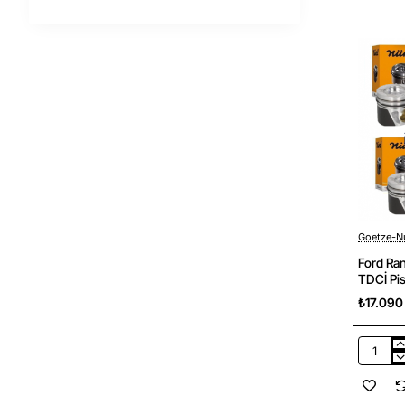
2011
2.5
TDCI
Silindir
Kapağı
(
Turbolu
Tip
)
İthal
Yan
Sanayi
Goetze-N
Ford Ra
TDCİ Pi
050 ) 4 
₺17.090
Ford
Ranger
2006-
2009