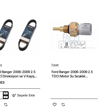
1
2009
a
Fren
n
Ana
kezi
Merkez
l
ithal
Yan
ayi
Sanayi
co
Facet
Stok Yok
d Ranger 2006-2009 2.5
Ford Ranger 2006-2009 2.5
İ Direksiyon ve V Kayış
TDCI Motor Su Sıcaklık
i ( 2 Adet ) Dayco Marka
Müşürü Facet Marka
263
Sepete Ekle
d
ger
6-