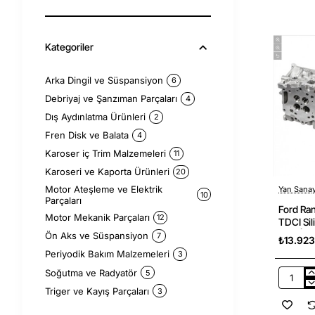
2009
2.5
TDCI
Grank
Kategoriler
Genmot
Marka
Arka Dingil ve Süspansiyon
6
Debriyaj ve Şanzıman Parçaları
4
Dış Aydınlatma Ürünleri
2
Fren Disk ve Balata
4
Karoser iç Trim Malzemeleri
11
Karoseri ve Kaporta Ürünleri
20
Motor Ateşleme ve Elektrik
Yan Sanay
10
Parçaları
Ford Ra
Motor Mekanik Parçaları
12
TDCI Sil
Tip ) İth
Ön Aks ve Süspansiyon
7
₺13.923
Periyodik Bakım Malzemeleri
3
Soğutma ve Radyatör
5
Ford
Triger ve Kayış Parçaları
3
Ranger
2002-