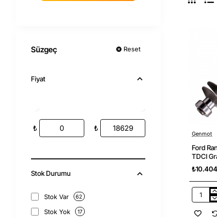
Süzgeç
Reset
Fiyat
₺
₺
Genmot
Ford Ra
TDCI Gr
₺10.40
Stok Durumu
Stok Var
62
Ford
Ranger
Stok Yok
17
1998-