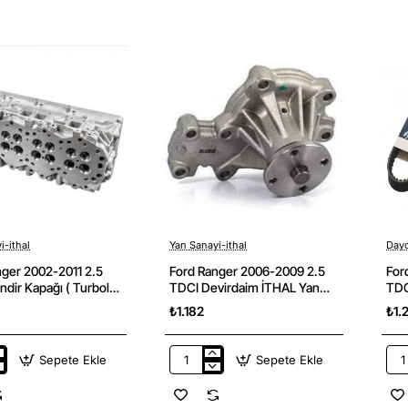
2009
201
Direksiyon
Ark
Airbag
Fre
Zembereği
Mer
Ithal
İtha
Yan
Yan
Sanayi
San
i-ithal
Yan Sanayi-ithal
Day
nger 2002-2011 2.5
Ford Ranger 2006-2009 2.5
For
indir Kapağı ( Turbolu
TDCI Devirdaim İTHAL Yan
TDC
al Yan Sanayi
Sanayi
Set
₺1.182
₺1.
Sepete Ekle
Sepete Ekle
Ford
For
Ranger
Ran
2006-
200