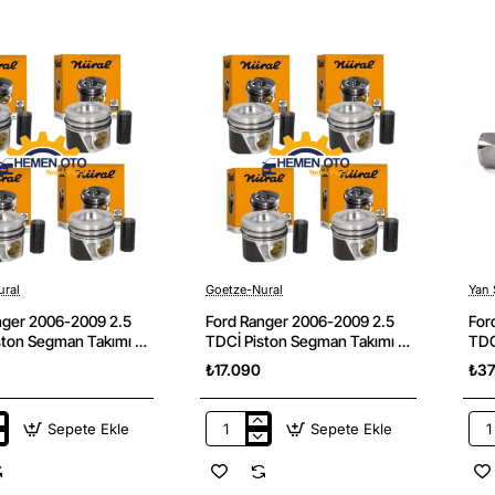
2009
200
2.5
2.5
TDCI
TDC
Devirdaim
Dir
İTHAL
ve
Yan
V
Sanayi
Kay
Seti
(
2
Ade
)
Day
Mar
ural
Goetze-Nural
Yan 
nger 2006-2009 2.5
Ford Ranger 2006-2009 2.5
For
ston Segman Takımı (
TDCİ Piston Segman Takımı (
TDC
Adet Nural Marka
Standart ) 4 Adet Nural Marka
San
₺17.090
₺3
Sepete Ekle
Sepete Ekle
Ford
For
Ranger
Ran
2006-
200
2009
200