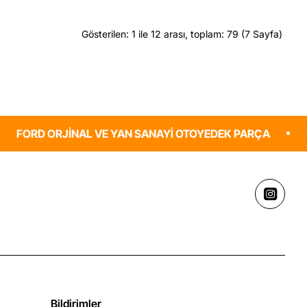
2.5
I
TDCI
ano
Radyator
Gösterilen: 1 ile 12 arası, toplam: 79 (7 Sayfa)
ab
Yedek
u
Su
Deposu
ayi
Ford
Orjinal
 ORJINAL VE YAN SANAYI OTOYEDEK PARÇA
Ford Araç
Bildirimler