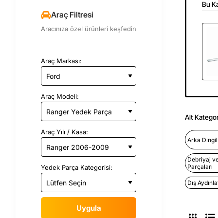
Bu Ka
Araç Filtresi
Aracınıza özel ürünleri keşfedin
Araç Markası:
Araç Modeli:
Alt Kategor
Araç Yılı / Kasa:
Arka Dingi
Debriyaj v
Parçaları
Yedek Parça Kategorisi:
Dış Aydınl
Uygula