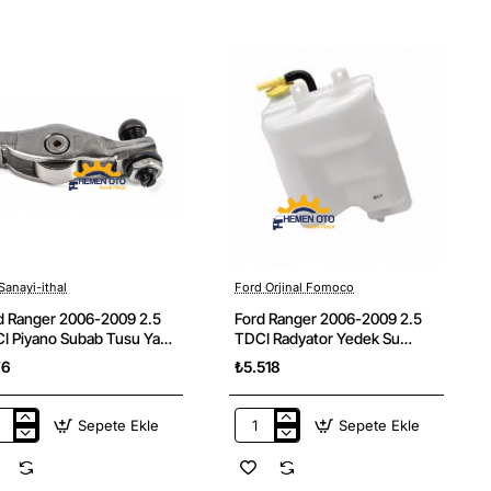
9
İ
eksiyon
ış
t
co
ka
Sanayi-ithal
Ford Orjinal Fomoco
d Ranger 2006-2009 2.5
Ford Ranger 2006-2009 2.5
I Piyano Subab Tusu Yan
TDCI Radyator Yedek Su
ayi
Deposu Ford Orjinal
76
₺5.518
Sepete Ekle
Sepete Ekle
d
Ford
ger
Ranger
6-
2006-
9
2009