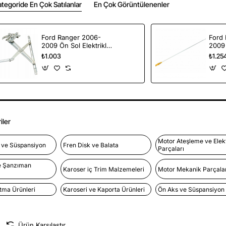
tegoride En Çok Satılanlar
En Çok Görüntülenenler
Ford Ranger 2006-
Ford
2009 Ön Sol Elektrikli
2009
Tip Cam Krikosu ithal
Sevi
₺1.003
₺1.25
Yan Sanayi
Orjina
iler
Motor Ateşleme ve Elek
l ve Süspansiyon
Fren Disk ve Balata
Parçaları
e Şanzıman
Karoser iç Trim Malzemeleri
Motor Mekanik Parçalar
atma Ürünleri
Karoseri ve Kaporta Ürünleri
Ön Aks ve Süspansiyon
Ürün Karşılaştır