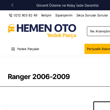
Güvenli Ödeme ve Kolay İade Garantisi
0212 803 82 49
İletişim
Siparişlerim
Sıkca Sorulan Sorular
Ne
Aramıştınız
?
Yedek Parçalar
Periyodik Bakım
Ranger 2006-2009