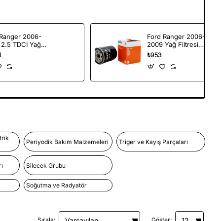
 Ranger 2006-
Ford Ranger 2006-
 2.5 TDCI Yağ
2009 Yağ Filtresi
ye Cubugu Ford
Mahle Marka
4
₺953
l
trik
Periyodik Bakım Malzemeleri
Triger ve Kayış Parçaları
ı
Silecek Grubu
Soğutma ve Radyatör
Sırala:
Göster: