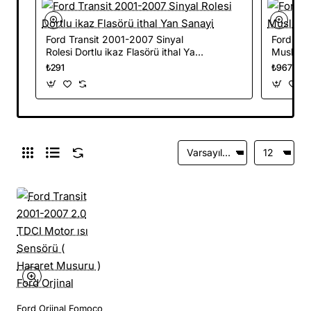
Ford Transit 2001-2007 Sinyal
Ford Tra
Rolesi Dortlu ikaz Flasörü ithal Yan
Musluğu 
Sanayi
₺291
₺967
Ford Orjinal Fomoco