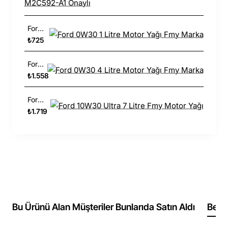
Ford 0W30 1 Litre Motor Yağı Fmy Marka
₺725
Ford 0W30 4 Litre Motor Yağı Fmy Marka
₺1.558
Ford 10W30 Ultra 7 Litre Fmy Motor Yağı
₺1.719
Bu Ürünü Alan Müşteriler Bunlarıda Satın Aldı
Benz