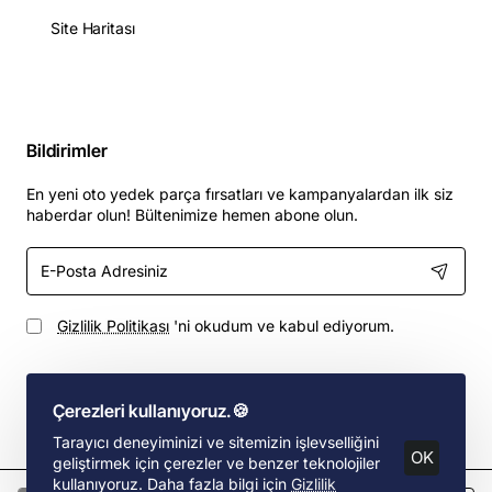
Site Haritası
Bildirimler
En yeni oto yedek parça fırsatları ve kampanyalardan ilk siz
haberdar olun! Bültenimize hemen abone olun.
E-
Posta
Adresiniz
Gizlilik Politikası
'ni okudum ve kabul ediyorum.
Çerezleri kullanıyoruz.🍪
Tarayıcı deneyiminizi ve sitemizin işlevselliğini
Hemen Oto Yedek Parça © 2002, Ford Aracınız İçin Yedek Parça |
OK
geliştirmek için çerezler ve benzer teknolojiler
Designed By S.D
kullanıyoruz. Daha fazla bilgi için
Gizlilik