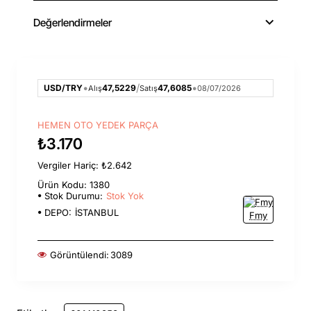
Değerlendirmeler
•
/
•
USD/TRY
47,5229
47,6085
Alış
Satış
08/07/2026
HEMEN OTO YEDEK PARÇA
₺3.170
Vergiler Hariç: ₺2.642
Ürün Kodu: 1380
Stok Durumu:
Stok Yok
DEPO:
İSTANBUL
Fmy
Görüntülendi:
3089