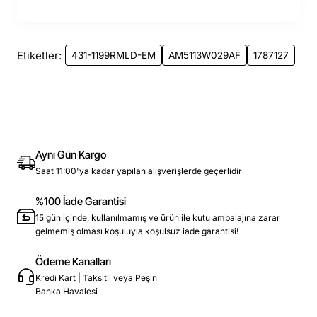
Etiketler:
431-1199RMLD-EM
AM5113W029AF
1787127
Aynı Gün Kargo
Saat 11:00'ya kadar yapılan alışverişlerde geçerlidir
%100 İade Garantisi
15 gün içinde, kullanılmamış ve ürün ile kutu ambalajına zarar
gelmemiş olması koşuluyla koşulsuz iade garantisi!
Ödeme Kanalları
Kredi Kart | Taksitli veya Peşin
Banka Havalesi