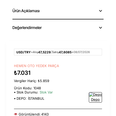
Ürün Açıklaması
Değerlendirmeler
•
/
•
USD/TRY
47,5229
47,6085
Alış
Satış
08/07/2026
HEMEN OTO YEDEK PARÇA
₺7.031
Vergiler Hariç: ₺5.859
Ürün Kodu: 1048
Stok Durumu:
Stok Var
DEPO:
İSTANBUL
Depo
Görüntülendi:
4143