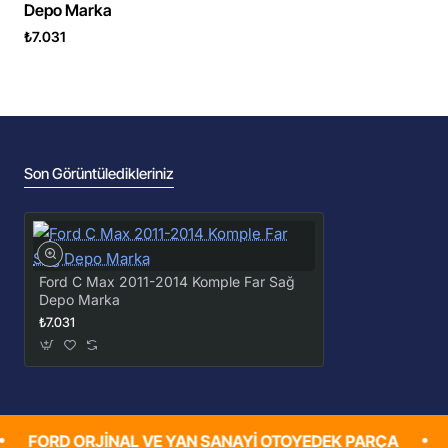
Depo Marka
₺7.031
Son Görüntüledikleriniz
Ford C Max 2011-2014 Komple Far Sağ
Depo Marka
₺7.031
D ORJINAL VE YAN SANAYI OTOYEDEK PARÇA
Ford Ara