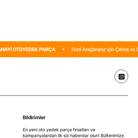
ata-
a)
ka
nal
OYEDEK PARÇA
Ford Araçlaranız için Çıkma ve Sıfır Parça 
Bildirimler
En yeni oto yedek parça fırsatları ve
kampanyalardan ilk siz haberdar olun! Bültenimize