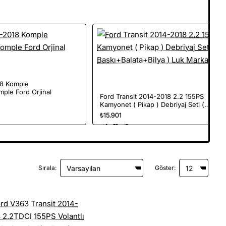
18 Komple
ple Ford Orjinal
Ford Transit 2014-2018 2.2 155PS
Kamyonet ( Pikap ) Debriyaj Seti (
Baskı+Balata+Bilya ) Luk Marka
₺15.901
Sırala:
Göster: