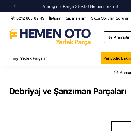
Aradığınız Parça Stokta! Hemen Teslim!
0212 803 82 49
İletişim
Siparişlerim
Sıkca Sorulan Sorular
Ne
Aramıştınız
?
Yedek Parçalar
Periyodik Bakım
ho
Debriyaj ve Şanzıman Parçaları