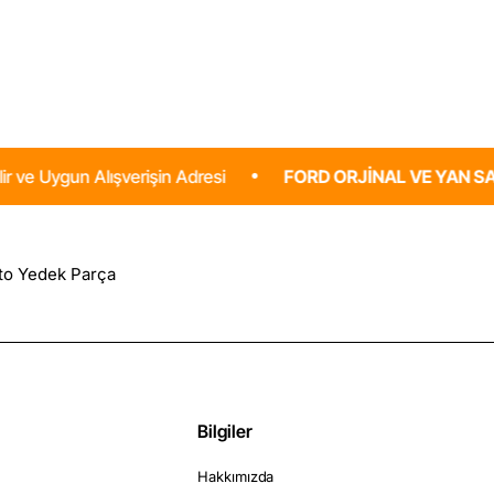
Bal
Bily
Luk
Mar
Orji
n Alışverişin Adresi
FORD ORJINAL VE YAN SANAYI OT
Bilgiler
Hakkımızda