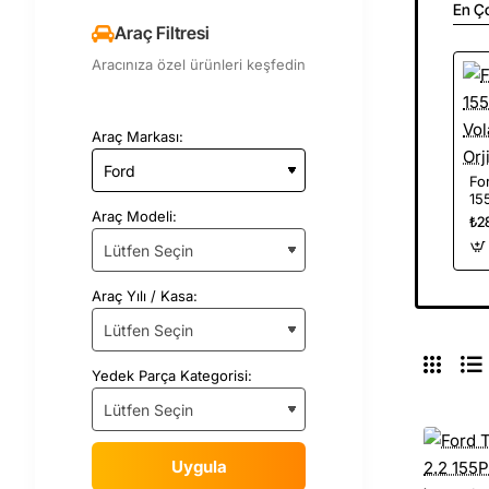
En Ç
Araç Filtresi
Aracınıza özel ürünleri keşfedin
Araç Markası:
Fo
155
Vo
Araç Modeli:
₺2
Orj
Araç Yılı / Kasa:
Yedek Parça Kategorisi:
Uygula