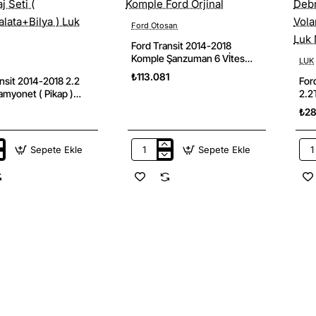
Ford Otosan
Ford Transit 2014-2018
Komple Şanzuman 6 Vİtes
LUK
Yeni
Komple Ford Orjinal
₺113.081
nsit 2014-2018 2.2
For
myonet ( Pikap )
2.2
Seti (
Debr
₺28
lata+Bilya ) Luk
Vol
Mar
Sepete Ekle
Sepete Ekle
Ford
For
Transit
V3
2014-
Tran
2018
201
Komple
201
Şanzuman
2.2
et
6
155
Vİtes
Vola
Komple
Deb
Ford
Seti
Orjinal
Çift
Küt
(
lata+Bilya
Vol
Bas