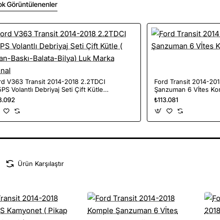
ok Görüntülenenler
rd V363 Transit 2014-2018 2.2TDCI
Ford Transit 2014-20
PS Volantlı Debriyaj Seti Çift Kütle (
Şanzuman 6 Vİtes Kom
lan-Baskı-Balata-Bilya) Luk Marka
8.092
₺113.081
inal
Ürün Karşılaştır