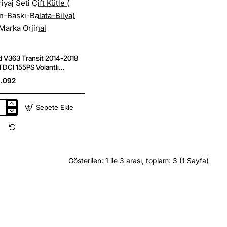
d V363 Transit 2014-2018
TDCI 155PS Volantlı
iyaj Seti Çift Kütle (
.092
an-Baskı-Balata-Bilya) Luk
ka Orjinal
Sepete Ekle
d
63
sit
4-
8
TDCI
PS
Gösterilen: 1 ile 3 arası, toplam: 3 (1 Sayfa)
ntlı
riyaj
le
an-
kı-