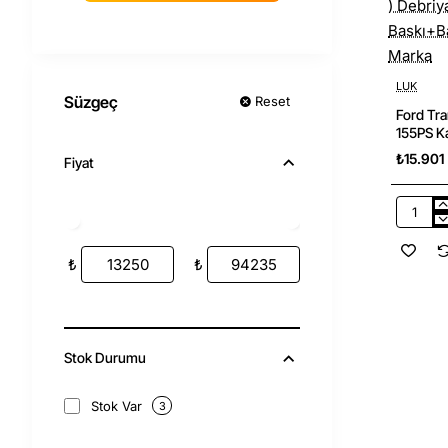
LUK
Süzgeç
Reset
Ford Tra
155PS Ka
Debriyaj 
₺15.901
Fiyat
Baskı+Ba
Marka
Ford
Transit
2014-
₺
₺
2018
2.2
155PS
Kamyon
(
Pikap
Stok Durumu
)
Debriyaj
Seti
Stok Var
3
(
Baskı+Ba
)